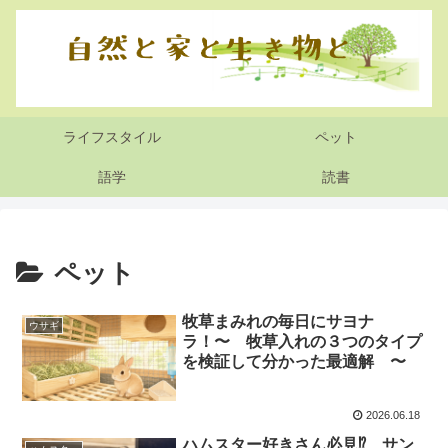
ライフスタイル
ペット
語学
読書
ペット
牧草まみれの毎日にサヨナ
ウサギ
ラ！〜 牧草入れの３つのタイプ
を検証して分かった最適解 〜
2026.06.18
ハムスター好きさん必見⁉️ サン