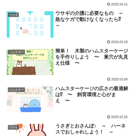
2025.04.12
ウサギの介護に必要なもの ～
ウサギ
急なケガで動けなくなったら⁉️
～
2025.03.18
簡単！ 木製のハムスターケージ
ハムスター
を手作りしよう 〜 巣穴が丸見
え仕様 〜
2025.03.09
ハムスターケージの広さの最適解
ハムスター
は⁉️ 〜 飼育環境と心がま
え 〜
2025.02.26
うさぎとおさんぽ♪ ～ ハーネ
ウサギ
スでおしゃれしよう！ ～