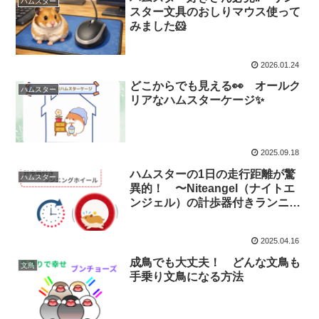
ハムスター
スター文具のおしりマウス使って
みました🐹
2026.01.24
どこからでも見える👀 オールク
ハムスター
リアなハムスターケージ✨️
2025.09.18
ハムスターの1日の走行距離が驚
ハムスター
異的！ 〜Niteangel（ナイトエ
ンジェル）の計歩器付きランニン
グホイールを使ってみた 〜
2025.04.16
成鳥でも大丈夫！ どんな文鳥も
文鳥
手乗り文鳥になる方法