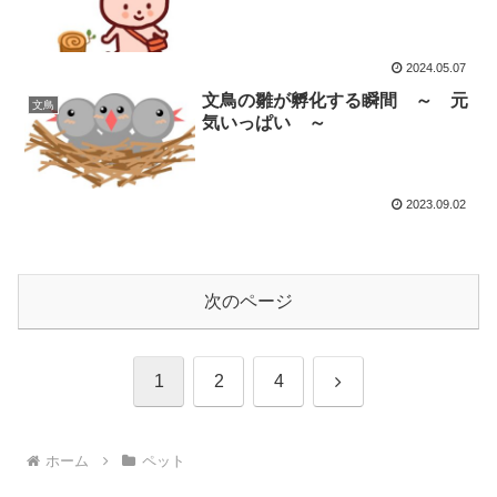
2024.05.07
文鳥の雛が孵化する瞬間 ～ 元
文鳥
気いっぱい ～
2023.09.02
次のページ
次
1
2
4
へ
ホーム
ペット