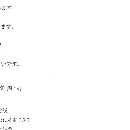
います。
ります。
が、
幸いです。
次
小説
公に並走できる
な課題