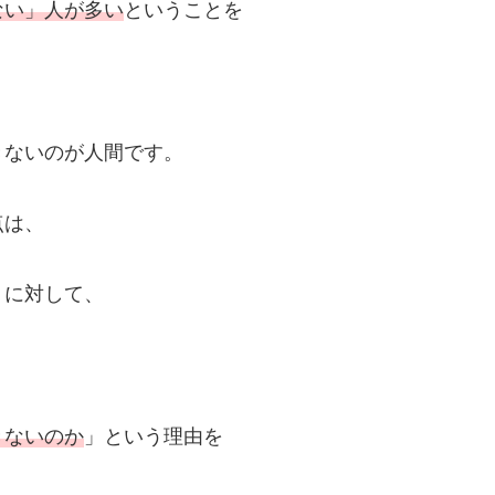
ない」人が多い
ということを
きないのが人間です。
点は、
）に対して、
きないのか
」という理由を