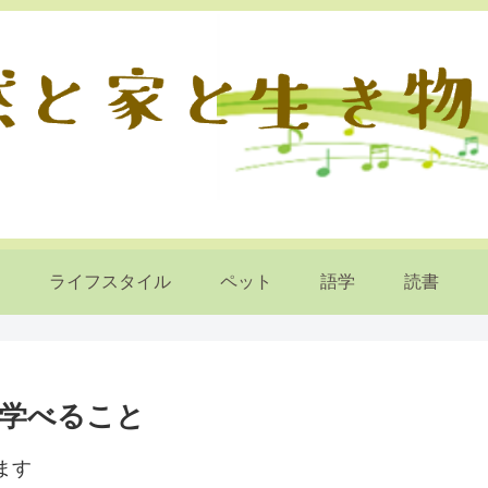
ライフスタイル
ペット
語学
読書
学べること
ます