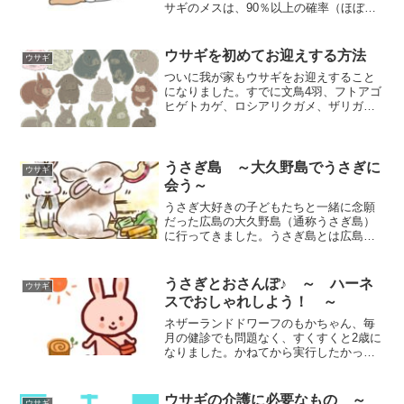
サギのメスは、90％以上の確率（ほぼ
100%とも）で子宮関連の病気になると言
われるからです。 愛ウサギの赤ちゃん
ウサギも見てみたいという思いから、そ
ウサギを初めてお迎えする方法
ウサギ
の可能性を残して...
ついに我が家もウサギをお迎えすること
になりました。すでに文鳥4羽、フトアゴ
ヒゲトカゲ、ロシアリクガメ、ザリガ
ニ、イモリ、カナヘビと飼っているの
で、ウサギを飼うことを決心するまで
に、ほぼ1年かかってしまいました。我が
家でウサギを飼うのに時間が...
うさぎ島 ～大久野島でうさぎに
ウサギ
会う～
うさぎ大好きの子どもたちと一緒に念願
だった広島の大久野島（通称うさぎ島）
に行ってきました。うさぎ島とは広島県
の竹原市に属する小島（無人島）で、島
には約９００～1000羽のうさぎがいま
す。このうさぎに会いに海外からも観光
うさぎとおさんぽ♪ ～ ハーネ
ウサギ
客がくるそうです。うさ...
スでおしゃれしよう！ ～
ネザーランドドワーフのもかちゃん、毎
月の健診でも問題なく、すくすくと2歳に
なりました。かねてから実行したかっ
た うさんぽ にも挑戦してみました♪今
回は、うさんぽ前の準備や気をつけるこ
とをまとめてみました。実際のうさんぽ
ウサギの介護に必要なもの ～
ウサギ