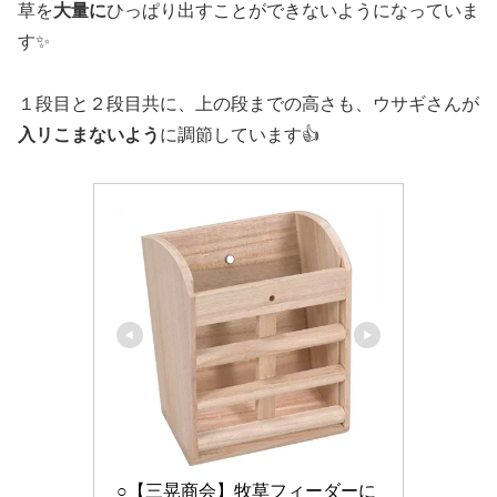
草を
大量に
ひっぱり出すことができないようになっていま
す✨️
１段目と２段目共に、上の段までの高さも、ウサギさんが
入リこまないよう
に調節しています👍️
○【三晃商会】牧草フィーダーに