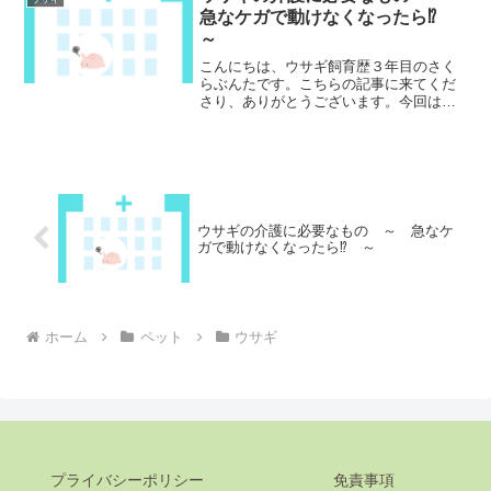
の動画もありますので、...
急なケガで動けなくなったら⁉️
～
こんにちは、ウサギ飼育歴３年目のさく
らぶんたです。こちらの記事に来てくだ
さり、ありがとうございます。今回は、
ウサギの介護についてです。わが家のも
か（ネザーランドドワーフ、3歳、♀）で
すが、私の不注意で骨折してしまいまし
た💦急に立てなくなり、...
ウサギの介護に必要なもの ～ 急なケ
ガで動けなくなったら⁉️ ～
ホーム
ペット
ウサギ
プライバシーポリシー
免責事項