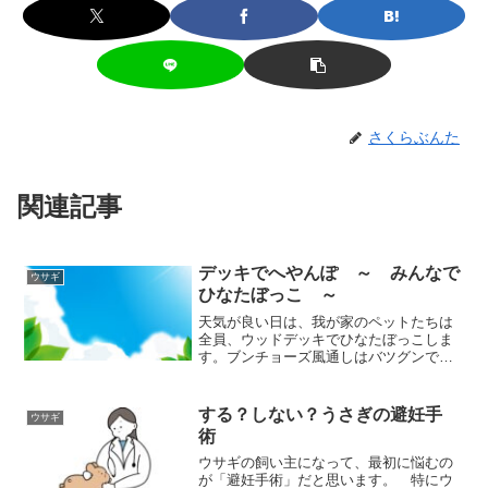
さくらぶんた
関連記事
デッキでへやんぽ ～ みんなで
ウサギ
ひなたぼっこ ～
天気が良い日は、我が家のペットたちは
全員、ウッドデッキでひなたぼっこしま
す。ブンチョーズ風通しはバツグンです
ので、気持ちよさそうです♪フトアゴヒゲ
トカゲのロックスは、どこでしょう。何
かにつかまっていると安心するのでしょ
する？しない？うさぎの避妊手
ウサギ
うか。ロックスは、デッ...
術
ウサギの飼い主になって、最初に悩むの
が「避妊手術」だと思います。 特にウ