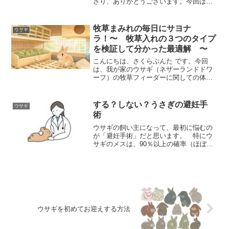
さり、ありがとうございます。今回は、
ウサギの介護についてです。わが家のも
か（ネザーランドドワーフ、3歳、♀）で
すが、私の不注意で骨折してしまいまし
牧草まみれの毎日にサヨナ
ウサギ
た💦急に立てなくなり、...
ラ！〜 牧草入れの３つのタイプ
を検証して分かった最適解 〜
こんにちは、さくらぶんた です。今回
は、我が家のウサギ（ネザーランドドワ
ーフ）の牧草フィーダーに関しての体験
記事です。牧草は、ウサギさんにとって
命に関わる大事なアイテムですよね🌿そ
んな牧草を入れる牧草フィーダーです
する？しない？うさぎの避妊手
ウサギ
が、ウサギさんの個性や体型...
術
ウサギの飼い主になって、最初に悩むの
が「避妊手術」だと思います。 特にウ
サギのメスは、90％以上の確率（ほぼ
100%とも）で子宮関連の病気になると言
われるからです。 愛ウサギの赤ちゃん
ウサギも見てみたいという思いから、そ
の可能性を残して...
ウサギを初めてお迎えする方法