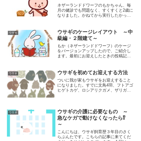
ネザーランドドワーフのもかちゃん、毎
月の健診でも問題なく、すくすくと2歳に
なりました。かねてから実行したかっ
た うさんぽ にも挑戦してみました♪今
回は、うさんぽ前の準備や気をつけるこ
とをまとめてみました。実際のうさんぽ
ウサギのケージレイアウト ～中
ウサギ
の動画もありますので、...
級編・２階建て～
もか（ネザーランドドワーフ）のケージ
をバージョンアップしたので、ご紹介し
ます。最初にお迎えしたときの投稿記事
『ウサギを初めてお迎えする方法』でご
紹介したお部屋でも十分なのですが、も
かちゃんが快適に過ごせるようにと、バ
ウサギを初めてお迎えする方法
ウサギ
ージョンアップしてみまし...
ついに我が家もウサギをお迎えすること
になりました。すでに文鳥4羽、フトアゴ
ヒゲトカゲ、ロシアリクガメ、ザリガ
ニ、イモリ、カナヘビと飼っているの
で、ウサギを飼うことを決心するまで
に、ほぼ1年かかってしまいました。我が
家でウサギを飼うのに時間が...
ウサギの介護に必要なもの ～
ウサギ
急なケガで動けなくなったら⁉️
～
こんにちは、ウサギ飼育歴３年目のさく
らぶんたです。こちらの記事に来てくだ